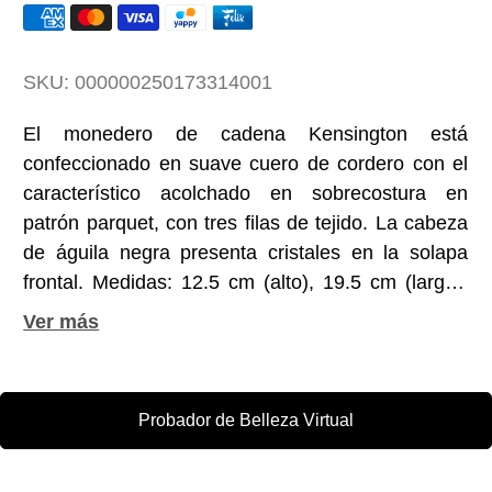
SKU:
000000250173314001
El monedero de cadena Kensington está
confeccionado en suave cuero de cordero con el
característico acolchado en sobrecostura en
patrón parquet, con tres filas de tejido. La cabeza
de águila negra presenta cristales en la solapa
frontal. Medidas: 12.5 cm (alto), 19.5 cm (largo),
2.3 cm (profundidad). Caída de la correa: 60 cm.
Correa de cadena en metal negro. Cierre de botón
a presión dúo bajo la solapa. Placa negra con
marca en la parte trasera. Capacidad para hasta
Probador de Belleza Virtual
seis tarjetas clásicas. Bolsillo interno con
cremallera. Exterior: Cuero de cordero. Interior:
Cuero.