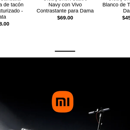
a de tacón
Navy con Vivo
Blanco de Ti
turizado -
Contrastante para Dama
Da
ata
$69.00
$45
8.00