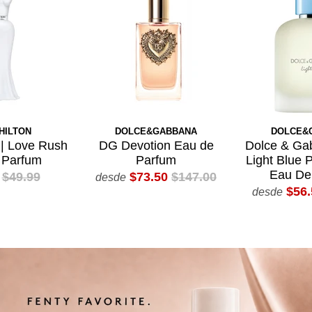
HILTON
DOLCE&GABBANA
DOLCE&
 | Love Rush
DG Devotion Eau de
Dolce & Ga
 Parfum
Parfum
Light Blue
Eau De 
$49.99
$73.50
$147.00
desde
$56.
desde