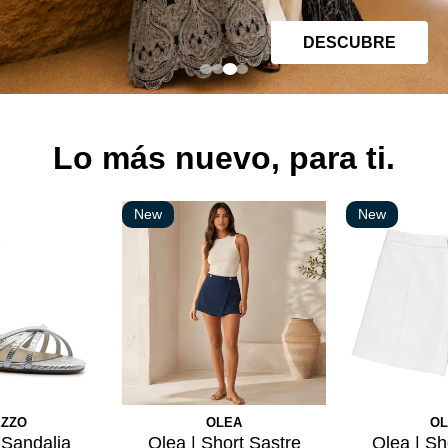
DESCUBRE
Lo más nuevo, para ti.
New
New
ZZO
OLEA
OL
 Sandalia
Olea | Short Sastre
Olea | Sh