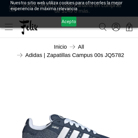
Nuestro sitio web utiliza cookies para ofrecerles la mejor
Envío GRATIS a todo Panamá en compras
experiencia de máxima relevancia.
de $149 o más.
Acepto
Inicio
All
Adidas | Zapatillas Campus 00s JQ5782