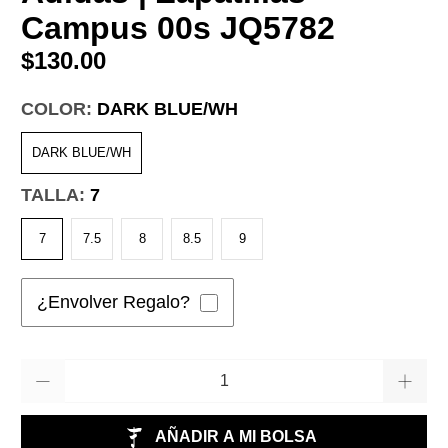
Campus 00s JQ5782
$130.00
COLOR:
DARK BLUE/WH
DARK BLUE/WH
TALLA:
7
7
7.5
8
8.5
9
¿Envolver Regalo?
Cantidad
AÑADIR A MI BOLSA