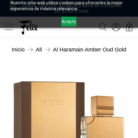
Nuestro sitio web utiliza cookies para ofrecerles la mejor
Envío GRATIS a todo Panamá en compras
experiencia de máxima relevancia.
de $149 o más.
Acepto
Inicio
All
Al Haramain Amber Oud Gold