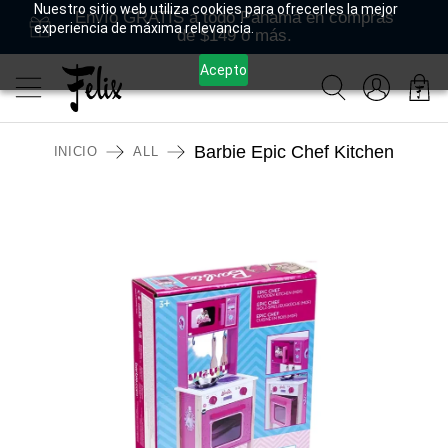
Nuestro sitio web utiliza cookies para ofrecerles la mejor
Envío GRATIS a todo Panamá en compras
experiencia de máxima relevancia.
de $149 o más.
Acepto
Barbie Epic Chef Kitchen
INICIO
ALL