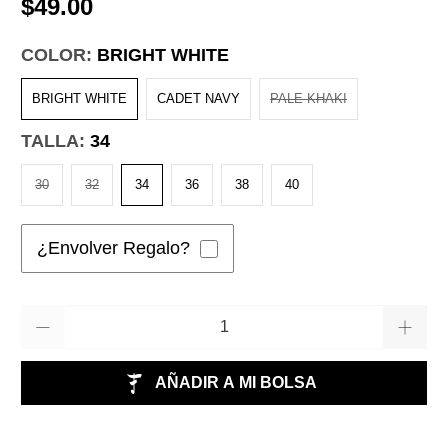
$49.00
COLOR:
BRIGHT WHITE
BRIGHT WHITE
CADET NAVY
PALE KHAKI
TALLA:
34
30
32
34
36
38
40
¿Envolver Regalo?
Cantidad
AÑADIR A MI BOLSA