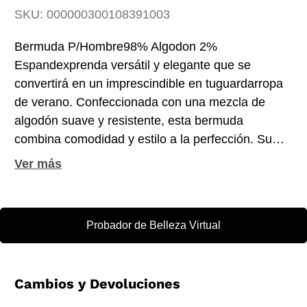
SKU:
000000300108391003
Bermuda P/Hombre98% Algodon 2%
Espandexprenda versátil y elegante que se
convertirá en un imprescindible en tuguardarropa
de verano. Confeccionada con una mezcla de
algodón suave y resistente, esta bermuda
combina comodidad y estilo a la perfección. Su
diseño clásico y atemporal presenta un corte
ajustado que se adapta a lafigura masculina de
manera favorecedora, brindando una apariencia
sofisticada y casual al mismo tiempo.
Probador de Belleza Virtual
Cambios y Devoluciones