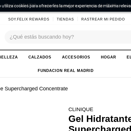
Envío GRATIS a todo Panamá en compras de $149 o más
 utiliza cookies para ofrecerles la mejor experiencia de máxima releva
SOY.FELIX REWARDS
TIENDAS
RASTREAR MI PEDIDO
BELLEZA
CALZADOS
ACCESORIOS
HOGAR
E
FUNDACION REAL MADRID
ge Supercharged Concentrate
CLINIQUE
Gel Hidratant
Supercharged