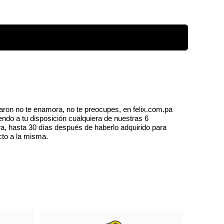
de ácido hialurónico y agua activada de aloe
edad. No acnegénico. Libre de aceite. Aplica
he sobre la piel limpia.
aron no te enamora, no te preocupes, en felix.com.pa
endo a tu disposición cualquiera de nuestras 6
a, hasta 30 días después de haberlo adquirido para
cto a la misma.