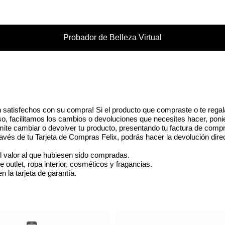
encapsulados. Fragmentos 
vera llenan tu piel de hum
por la mañana y por la noc
Probador de Belleza Virtual
 satisfechos con su compra! Si el producto que compraste o te regal
eso, facilitamos los cambios o devoluciones que necesites hacer, poni
ite cambiar o devolver tu producto, presentando tu factura de compr
vés de tu Tarjeta de Compras Felix, podrás hacer la devolución dire
l valor al que hubiesen sido compradas.
utlet, ropa interior, cosméticos y fragancias.
 la tarjeta de garantía.