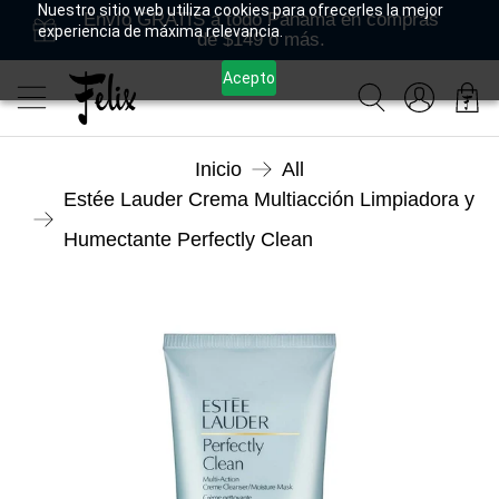
Nuestro sitio web utiliza cookies para ofrecerles la mejor
Envío GRATIS a todo Panamá en compras
experiencia de máxima relevancia.
de $149 o más.
Acepto
Inicio
All
Estée Lauder Crema Multiacción Limpiadora y
Humectante Perfectly Clean