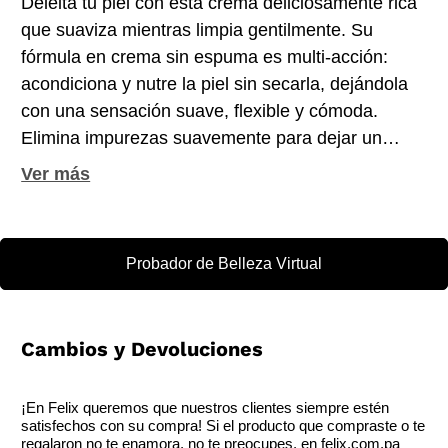
Deleita tu piel con esta crema deliciosamente rica
que suaviza mientras limpia gentilmente. Su
fórmula en crema sin espuma es multi-acción:
acondiciona y nutre la piel sin secarla, dejándola
con una sensación suave, flexible y cómoda.
Elimina impurezas suavemente para dejar un
aspecto saludable, fresco y luminoso. Se puede
usar de dos maneras: como limpiador diario por
las mañanas y noches, o como una mascarilla
hidratante de 3 minutos, 2 veces por
Probador de Belleza Virtual
semana. Nuestra tecnología de limpieza
patentada de última generación conforta y aclara
la piel. Combina ingredientes naturales, botánicos
Cambios y Devoluciones
y minerales, con nuestra experiencia comprobada
en cuidado de la piel. Beneficios: Suaviza
mientras limpia. Crema sin espuma.Tipo de
¡En Felix queremos que nuestros clientes siempre estén
satisfechos con su compra! Si el producto que compraste o te
piel: Para todo tipo de piel. Ideal para pieles
regalaron no te enamora, no te preocupes, en felix.com.pa