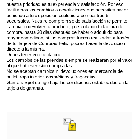
secas. Como tu limpiador diario, úsalo en la
nuestra prioridad es tu experiencia y satisfacción. Por eso,
facilitamos los cambios o devoluciones que necesites hacer,
mañana y noche. Masajea suavemente en la piel
poniendo a tu disposición cualquiera de nuestras 6
seca. Enjuaga con un pañuelo. Como una
sucursales. Nuestro compromiso de satisfacción te permite
cambiar o devolver tu producto, presentando tu factura de
mascarilla humectante, úsalo dos veces a la
compra, hasta 30 días después de haberlo adquirido para
semana cuanto lo necesites. Masajea sobre la piel
mayor comodidad, si tus compras fueron realizadas a través
de tu Tarjeta de Compras Felix, podrás hacer la devolución
limpia. Espera 3 minutos y retira con un pañuelo.
directo a la misma.
Debes tener en cuenta que:
Los cambios de las prendas siempre se realizarán por el valor
al que hubiesen sido compradas.
No se aceptan cambios ni devoluciones en mercancía de
outlet, ropa interior, cosméticos y fragancias.
Gamers Spot se rige bajo las condiciones establecidas en la
tarjeta de garantía.