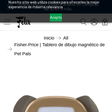
Nuestro sitio web utiliza cookies para ofrecerles la mejor
Envío GRATIS a todo Panamá en compras
experiencia de máxima relevancia.
de $149 o más.
Acepto
Inicio
All
Fisher-Price | Tablero de dibujo magnético de
Pet Pals