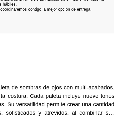
s hábiles.
 coordinaremos contigo la mejor opción de entrega.
leta de sombras de ojos con multi-acabados.
ta costura. Cada paleta incluye nueve tonos
s. Su versatilidad permite crear una cantidad
es, sofisticados y atrevidos, al combinar sus
, satinado, brillante y metálico. Son ultra-
e pigmentadas. Su textura garantiza una
 un resultado impecable durante todo el día y