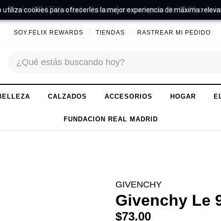
Envío GRATIS a todo Panamá en compras de $149 o más
 utiliza cookies para ofrecerles la mejor experiencia de máxima releva
SOY.FELIX REWARDS
TIENDAS
RASTREAR MI PEDIDO
BELLEZA
CALZADOS
ACCESORIOS
HOGAR
E
FUNDACION REAL MADRID
GIVENCHY
Givenchy Le 9
$73.00