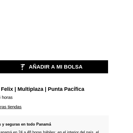
AÑADIR A MI BOLSA
n
Felix | Multiplaza | Punta Pacífica
4 horas
tras tiendas
s y seguras en todo Panamá
namá en 24 a 48 horas hábiles; en el interior del país, el