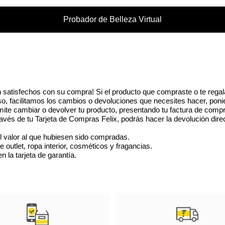
una muy fácil aplicación
Probador de Belleza Virtual
negro, estampado con el l
un cepillo de doble punta 
 satisfechos con su compra! Si el producto que compraste o te regal
eso, facilitamos los cambios o devoluciones que necesites hacer, poni
ite cambiar o devolver tu producto, presentando tu factura de compr
vés de tu Tarjeta de Compras Felix, podrás hacer la devolución dire
l valor al que hubiesen sido compradas.
utlet, ropa interior, cosméticos y fragancias.
 la tarjeta de garantía.