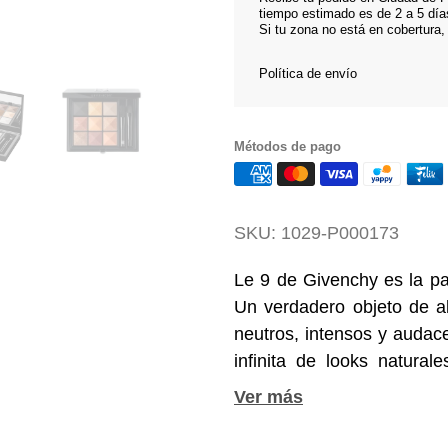
tiempo estimado es de 2 a 5 día
Si tu zona no está en cobertura,
Política de envío
Métodos de pago
SKU:
1029-P000173
Le 9 de Givenchy es la pa
Un verdadero objeto de al
neutros, intensos y audace
infinita de looks natural
diferentes acabados: mate
sensoriales y altament
retención de 12 horas para