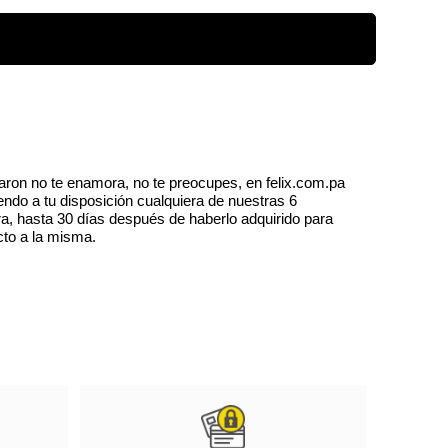
. Presentadas en un lujoso estuche compacto
ogotipo de la Maison, estas sombras incluyen
para un resultado de alta costura dos en uno.
aron no te enamora, no te preocupes, en felix.com.pa
endo a tu disposición cualquiera de nuestras 6
a, hasta 30 días después de haberlo adquirido para
cto a la misma.