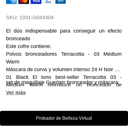
SKU:
1031-G044304
El dúo indispensable para conseguir un efecto
bronceado
Este cofre contiene:
Polvos bronceadores Terracotta - 03 Medium
Warm
Máscara de curva y volumen intenso 24 H Noir G -
01 Black El tono best-seller Terracotta 03 -
set de maquillaje Guerlain bronceador y máscara
Medium Warm reproduce un bronceado de
acabado natural, y la máscara Noir G negro
intenso potencia al máximo la intensidad de la
curva y el volumen. Las pestañas se esculpen y
redefinen al instante.
Probador de Belleza Virtual