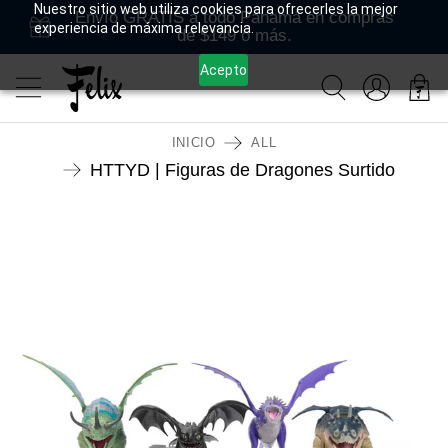
Nuestro sitio web utiliza cookies para ofrecerles la mejor
Envío GRATIS a todo Panamá en compras
experiencia de máxima relevancia.
de $149 o más.
Acepto
INICIO
ALL
HTTYD | Figuras de Dragones Surtido