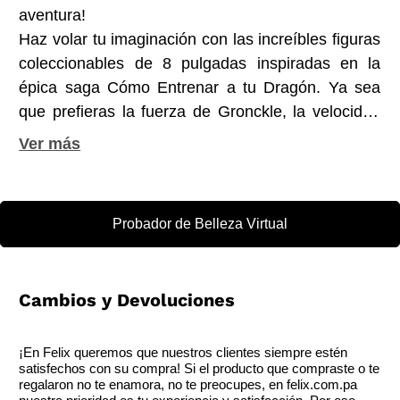
aventura!
Haz volar tu imaginación con las increíbles figuras
coleccionables de 8 pulgadas inspiradas en la
épica saga Cómo Entrenar a tu Dragón. Ya sea
que prefieras la fuerza de Gronckle, la velocidad
de Skrill o la inteligencia de Toothless (Chimuelo),
cada figura te invita a recrear tus escenas
favoritas o inventar nuevas misiones en el cielo de
Berk.
Probador de Belleza Virtual
Cambios y Devoluciones
¡En Felix queremos que nuestros clientes siempre estén
satisfechos con su compra! Si el producto que compraste o te
regalaron no te enamora, no te preocupes, en felix.com.pa