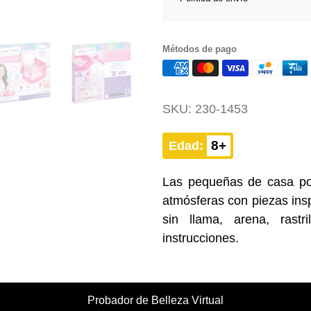
Métodos de pago
SKU:
230-1453
8+
Edad:
Las pequeñas de casa pod
atmósferas con piezas insp
sin llama, arena, rastr
instrucciones.
Probador de Belleza Virtual