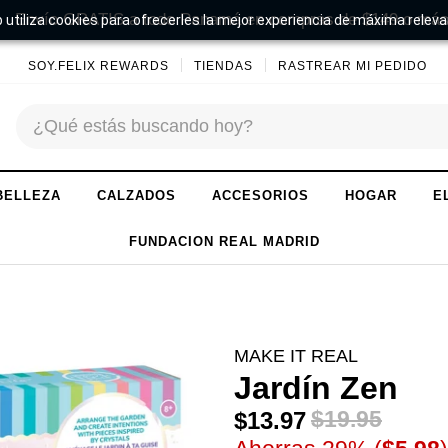
Envío GRATIS a todo Panamá en compras de $149 o más
 utiliza cookies para ofrecerles la mejor experiencia de máxima releva
SOY.FELIX REWARDS
TIENDAS
RASTREAR MI PEDIDO
BELLEZA
CALZADOS
ACCESORIOS
HOGAR
E
FUNDACION REAL MADRID
MAKE IT REAL
Jardín Zen
$13.97
$19.95