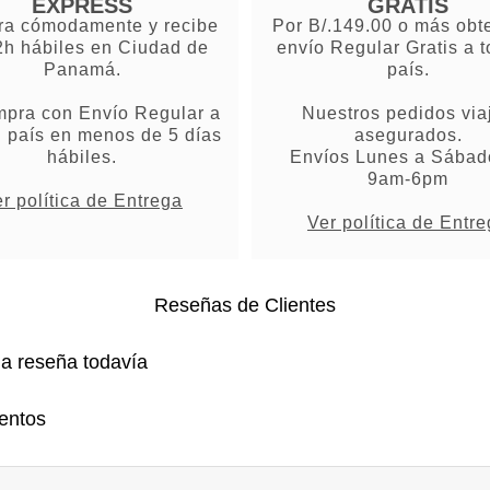
EXPRESS
GRATIS
a cómodamente y recibe
Por B/.149.00 o más obt
2h hábiles en Ciudad de
envío Regular Gratis a t
Panamá.
país.
mpra con Envío Regular a
Nuestros pedidos via
l país en menos de 5 días
asegurados.
hábiles.
Envíos Lunes a Sábad
9am-6pm
r política de Entrega
Ver política de Entr
Reseñas de Clientes
na reseña todavía
entos