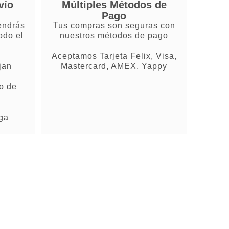
vío
Múltiples Métodos de
Pago
endrás
Tus compras son seguras con
odo el
nuestros métodos de pago
Aceptamos Tarjeta Felix, Visa,
jan
Mastercard, AMEX, Yappy
o de
ega