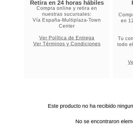
Retira en 24 horas hábiles
Compra online y retira en
nuestras sucursales:
Compr
Vía España-Multiplaza-Town
en 1
Center
Ver Política de Entrega
Tu co
Ver Términos y Condiciones
todo e
Ve
Este producto no ha recibido ningu
No se encontraron elem