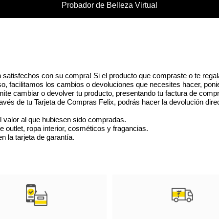
Probador de Belleza Virtual
Honeysuckle Hollow, ¡así que 
sesión de prueba! También pu
¡perfecto para horas de jue
cobrar vida!
 satisfechos con su compra! Si el producto que compraste o te regal
eso, facilitamos los cambios o devoluciones que necesites hacer, poni
ite cambiar o devolver tu producto, presentando tu factura de compr
vés de tu Tarjeta de Compras Felix, podrás hacer la devolución dire
l valor al que hubiesen sido compradas.
utlet, ropa interior, cosméticos y fragancias.
 la tarjeta de garantía.