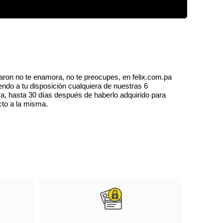
puedes mezclarlos y combinarlos para una divertida
edes moverles la cabeza, los brazos y las piernas:
go! ¡Solo necesitan un poco de imaginación para
aron no te enamora, no te preocupes, en felix.com.pa
endo a tu disposición cualquiera de nuestras 6
a, hasta 30 días después de haberlo adquirido para
cto a la misma.