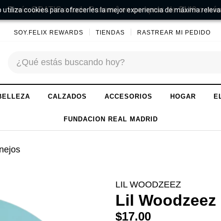
Envío GRATIS a todo Panamá en compras de $149 o más
 utiliza cookies para ofrecerles la mejor experiencia de máxima releva
SOY.FELIX REWARDS
TIENDAS
RASTREAR MI PEDIDO
BELLEZA
CALZADOS
ACCESORIOS
HOGAR
E
FUNDACION REAL MADRID
nejos
LIL WOODZEEZ
Lil Woodzeez 
$17.00