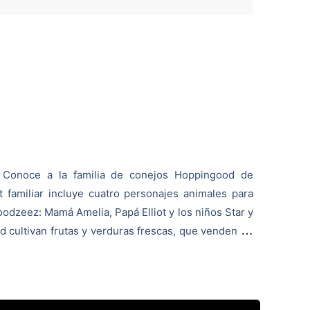
Conoce a la familia de conejos Hoppingood de
 familiar incluye cuatro personajes animales para
Woodzeez: Mamá Amelia, Papá Elliot y los niños Star y
 cultivan frutas y verduras frescas, que venden en
edes leer todo sobre sus aventuras en su libro de
lthy Harvesters".
tienen un pelaje suave y caben en las manos más
compatibles con los demás personajes animales de