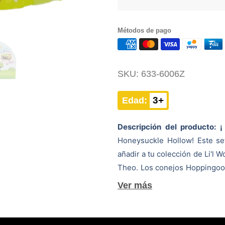
Métodos de pago
SKU:
633-6006Z
3+
Edad:
Descripción del producto: ¡
Honeysuckle Hollow! Este set
añadir a tu colección de Li'l 
Theo. Los conejos Hoppingood
el Hoppin' Farmers Market.
Pu
cuentos en línea, "Hoppin' Hea
Estas minifiguras peludas 
pequeñas. Sus atuendos son 