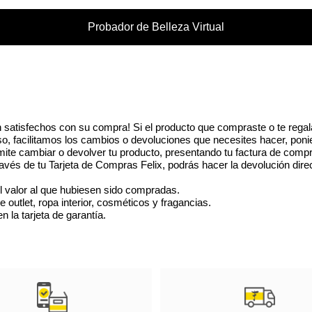
poco convencional pero arm
Probador de Belleza Virtual
suaves. La fragancia se ab
brillante que revelan un r
La fragancia termina con 
cachemir.
 satisfechos con su compra! Si el producto que compraste o te regal
eso, facilitamos los cambios o devoluciones que necesites hacer, poni
ite cambiar o devolver tu producto, presentando tu factura de compr
vés de tu Tarjeta de Compras Felix, podrás hacer la devolución dire
l valor al que hubiesen sido compradas.
utlet, ropa interior, cosméticos y fragancias.
 la tarjeta de garantía.