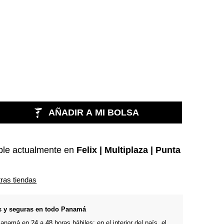
AÑADIR A MI BOLSA
ble actualmente en
Felix | Multiplaza | Punta
tras tiendas
s y seguras en todo Panamá
namá en 24 a 48 horas hábiles; en el interior del país, el