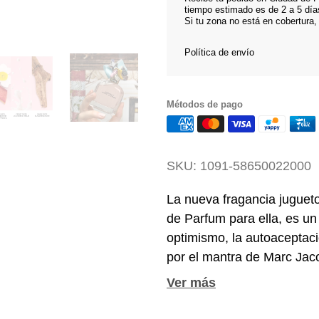
tiempo estimado es de 2 a 5 día
Si tu zona no está en cobertura,
Política de envío
Métodos de pago
SKU:
1091-58650022000
La nueva fragancia juguet
de Parfum para ella, es un
optimismo, la autoaceptació
por el mantra de Marc Jac
simbolizado por un tatuaje
igual que su tatuaje, Perf
su verdadero ser. Moderno,