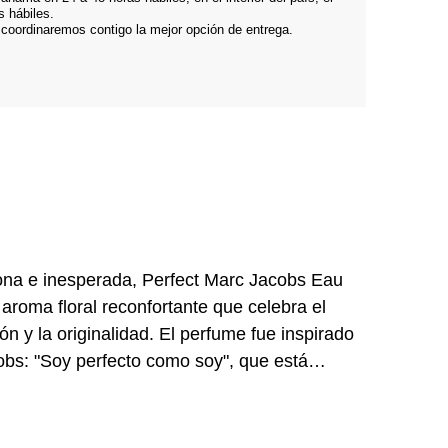
s hábiles.
 coordinaremos contigo la mejor opción de entrega.
ona e inesperada, Perfect Marc Jacobs Eau
 aroma floral reconfortante que celebra el
n y la originalidad. El perfume fue inspirado
obs: "Soy perfecto como soy", que está
 de la palabra "perfecto" en su muñeca. Al
ect Marc Jacobs se trata de abrazar y expresar
 brillante y femenino, Perfect es un choque