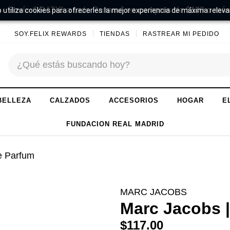
Envío GRATIS a todo Panamá en compras de $149 o más
 utiliza cookies para ofrecerles la mejor experiencia de máxima releva
SOY.FELIX REWARDS
TIENDAS
RASTREAR MI PEDIDO
BELLEZA
CALZADOS
ACCESORIOS
HOGAR
E
FUNDACION REAL MADRID
e Parfum
MARC JACOBS
Marc Jacobs |
$117.00