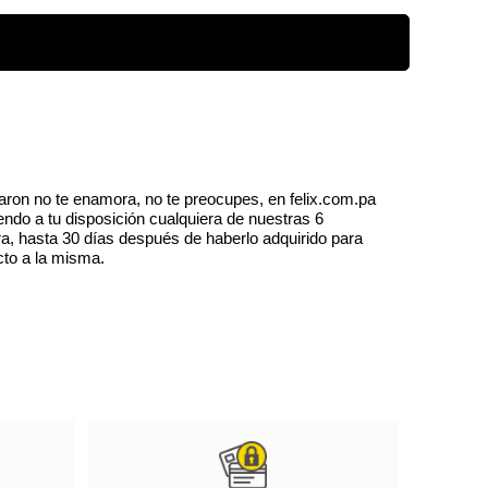
onioso de notas florales frescas y relajantes
re con notas jugosas de ruibarbo y narciso
econfortante corazón de leche de almendras.
un suave secado de madera de cedro y
aron no te enamora, no te preocupes, en felix.com.pa
endo a tu disposición cualquiera de nuestras 6
a, hasta 30 días después de haberlo adquirido para
cto a la misma.