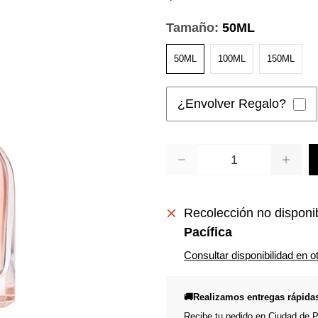
Tamaño:
50ML
50ML
100ML
150ML
¿Envolver Regalo?
Cantidad
Recolección no disponi
Pacífica
Consultar disponibilidad en o
🚚Realizamos entregas rápida
Recibe tu pedido en Ciudad de Pa