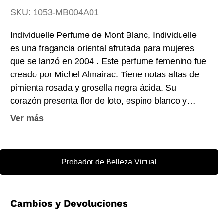
SKU:
1053-MB004A01
Individuelle Perfume de Mont Blanc, Individuelle
es una fragancia oriental afrutada para mujeres
que se lanzó en 2004 . Este perfume femenino fue
creado por Michel Almairac. Tiene notas altas de
pimienta rosada y grosella negra ácida. Su
corazón presenta flor de loto, espino blanco y
rosa. Su base consiste en ámbar, pachulí, almizcle
y vainilla. Esta fragancia tiene un aspecto
moderado y una longevidad moderada.
Probador de Belleza Virtual
Cambios y Devoluciones