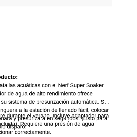
oducto:
atallas acuáticas con el Nerf Super Soaker
or de agua de alto rendimiento ofrece
 su sistema de presurización automática. Solo
guera a la estación de llenado fácil, colocar
ibre durante el verano. Incluye adaptador para
llenará y presurizará en segundos. ¡Listo para
luida). Requiere una presión de agua
lo disparo!
cionar correctamente.