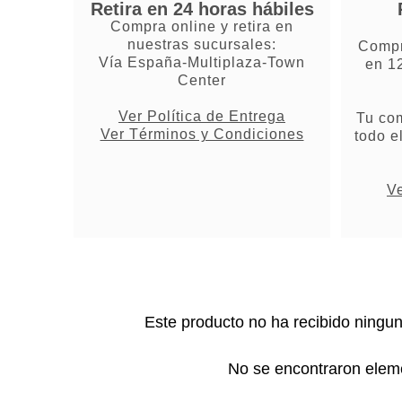
Retira en 24 horas hábiles
Compra online y retira en
nuestras sucursales:
Compr
Vía España-Multiplaza-Town
en 1
Center
Ver Política de Entrega
Tu co
Ver Términos y Condiciones
todo e
Ve
Este producto no ha recibido ningu
No se encontraron elem