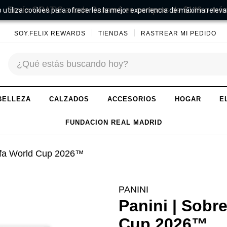
Envío GRATIS a todo Panamá en compras de $149 o más
 utiliza cookies para ofrecerles la mejor experiencia de máxima releva
SOY.FELIX REWARDS
TIENDAS
RASTREAR MI PEDIDO
BELLEZA
CALZADOS
ACCESORIOS
HOGAR
E
FUNDACION REAL MADRID
Fifa World Cup 2026™
PANINI
Panini | Sobre
Cup 2026™