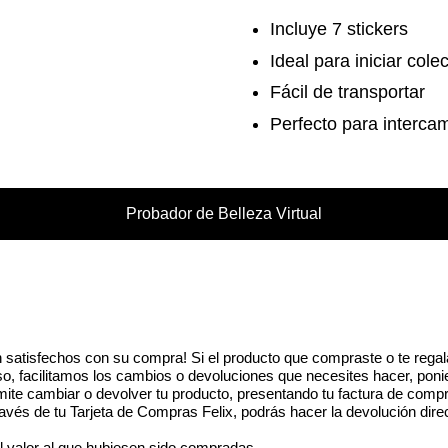
Incluye 7 stickers
Ideal para iniciar cole
Fácil de transportar
Perfecto para interca
Probador de Belleza Virtual
 satisfechos con su compra! Si el producto que compraste o te regal
eso, facilitamos los cambios o devoluciones que necesites hacer, poni
ite cambiar o devolver tu producto, presentando tu factura de compr
vés de tu Tarjeta de Compras Felix, podrás hacer la devolución dire
l valor al que hubiesen sido compradas.