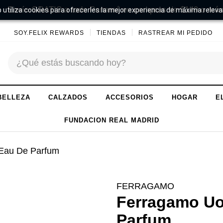
Envío GRATIS a todo Panamá en compras de $149 o más
 utiliza cookies para ofrecerles la mejor experiencia de máxima releva
SOY.FELIX REWARDS
TIENDAS
RASTREAR MI PEDIDO
BELLEZA
CALZADOS
ACCESORIOS
HOGAR
E
FUNDACION REAL MADRID
Eau De Parfum
FERRAGAMO
Ferragamo Uo
Parfum