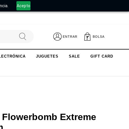
.
ncia.
Acepto
ENTRAR
BOLSA
LECTRÓNICA
JUGUETES
SALE
GIFT CARD
 | Flowerbomb Extreme
um