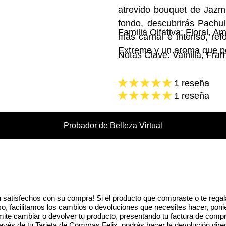
atrevido bouquet de Jazmí
fondo, descubrirás Pachul
Familia Olfativa:
Floral, A
más carnal e intenso, ref
Extreme y un aroma que p
Notas Clave:
Vainilla, Fra
1 reseña
1 reseña
Probador de Belleza Virtual
 satisfechos con su compra! Si el producto que compraste o te regal
eso, facilitamos los cambios o devoluciones que necesites hacer, poni
ite cambiar o devolver tu producto, presentando tu factura de compr
vés de tu Tarjeta de Compras Felix, podrás hacer la devolución dire