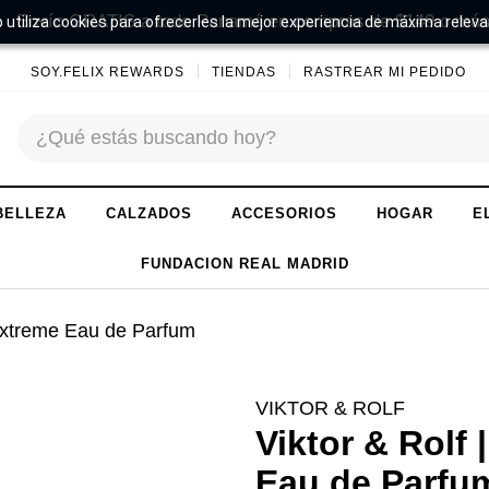
Envío GRATIS a todo Panamá en compras de $149 o más
 utiliza cookies para ofrecerles la mejor experiencia de máxima releva
SOY.FELIX REWARDS
TIENDAS
RASTREAR MI PEDIDO
BELLEZA
CALZADOS
ACCESORIOS
HOGAR
E
FUNDACION REAL MADRID
 Extreme Eau de Parfum
VIKTOR & ROLF
Viktor & Rolf
Eau de Parf