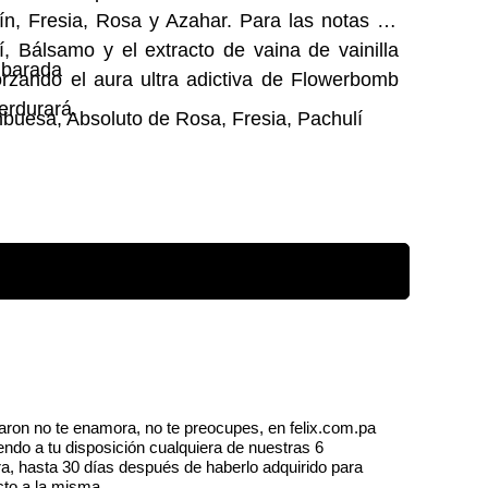
n, Fresia, Rosa y Azahar. Para las notas de
í, Bálsamo y el extracto de vaina de vainilla
mbarada
orzando el aura ultra adictiva de Flowerbomb
erdurará.
mbuesa, Absoluto de Rosa, Fresia, Pachulí
aron no te enamora, no te preocupes, en felix.com.pa
endo a tu disposición cualquiera de nuestras 6
a, hasta 30 días después de haberlo adquirido para
cto a la misma.