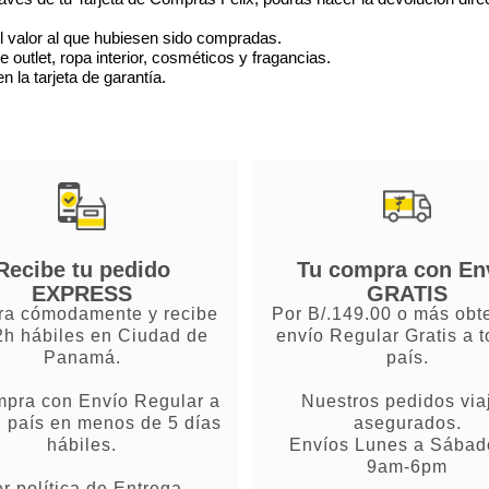
l valor al que hubiesen sido compradas.
utlet, ropa interior, cosméticos y fragancias.
 la tarjeta de garantía.
Recibe tu pedido
Tu compra con En
EXPRESS
GRATIS
a cómodamente y recibe
Por B/.149.00 o más obt
2h hábiles en Ciudad de
envío Regular Gratis a t
Panamá.
país.
mpra con Envío Regular a
Nuestros pedidos via
l país en menos de 5 días
asegurados.
hábiles.
Envíos Lunes a Sábad
9am-6pm
r política de Entrega