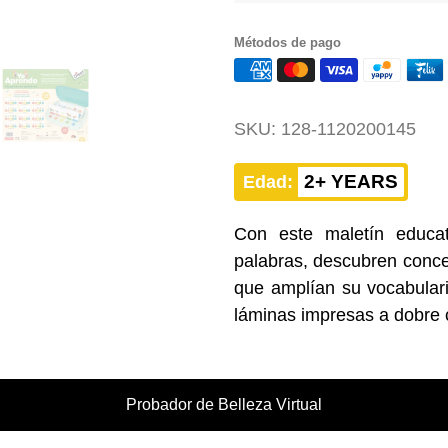
Métodos de pago
SKU:
128-1120200145
2+ YEARS
Edad:
Con este maletín educa
palabras, descubren concep
que amplían su vocabular
láminas impresas a dobre 
Probador de Belleza Virtual