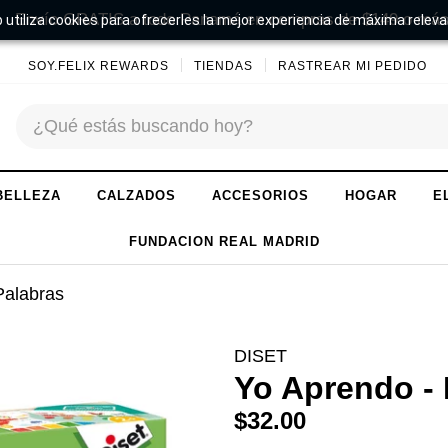
Envío GRATIS a todo Panamá en compras de $149 o más
 utiliza cookies para ofrecerles la mejor experiencia de máxima releva
SOY.FELIX REWARDS
TIENDAS
RASTREAR MI PEDIDO
BELLEZA
CALZADOS
ACCESORIOS
HOGAR
E
FUNDACION REAL MADRID
Palabras
DISET
Yo Aprendo - 
$32.00