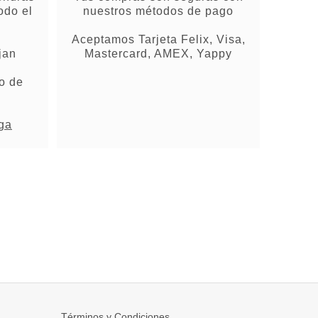
odo el
nuestros métodos de pago
Aceptamos Tarjeta Felix, Visa,
jan
Mastercard, AMEX, Yappy
o de
ega
Términos y Condiciones