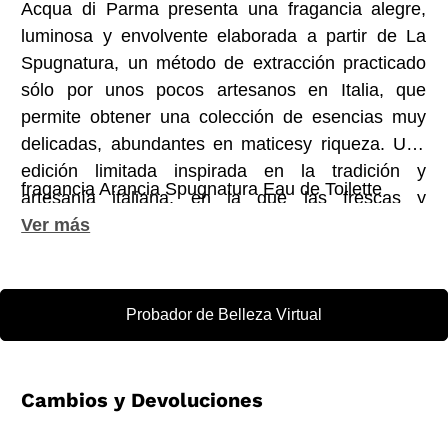
Acqua di Parma presenta una fragancia alegre,
luminosa y envolvente elaborada a partir de La
Spugnatura, un método de extracción practicado
sólo por unos pocos artesanos en Italia, que
permite obtener una colección de esencias muy
delicadas, abundantes en maticesy riqueza. Una
edición limitada inspirada en la tradición y
fragancia Arancia Spugnatura Eau de Toilette
artesanía italiana, en la que las frescas y
chispeantes notas cítricas se encuentran con
matices suaves y redondeados, en una
composición con múltiples facetas. La fragancia
se presenta en un frasco de porcelana azul
Probador de Belleza Virtual
intenso formado a partir de un intrincado proceso
artesanal.
Cambios y Devoluciones