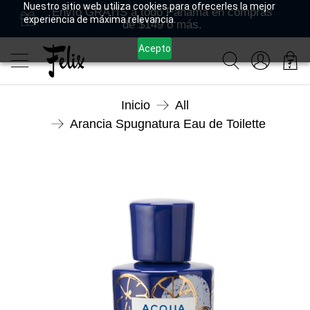
Nuestro sitio web utiliza cookies para ofrecerles la mejor
Envío GRATIS a todo Panamá en compras
experiencia de máxima relevancia.
de $149 o más.
Acepto
Inicio
All
Arancia Spugnatura Eau de Toilette