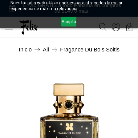
Nuestro sitio web utiliza cookies para ofrecerles la mejor
Envío GRATIS a todo Panamá en compras
experiencia de máxima relevancia.
de $149 o más.
Acepto
Inicio
All
Fragance Du Bois Soltis