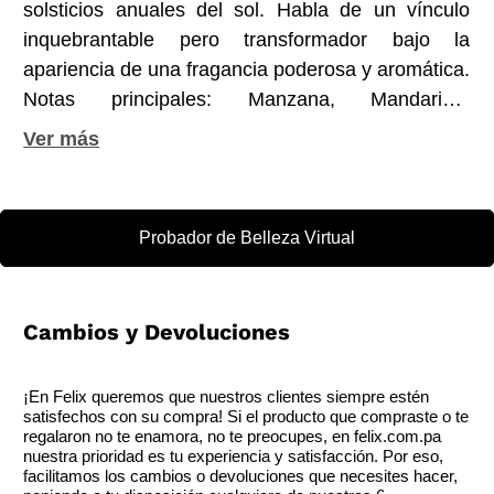
solsticios anuales del sol. Habla de un vínculo
inquebrantable pero transformador bajo la
apariencia de una fragancia poderosa y aromática.
Notas principales: Manzana, Mandarina,
Bergamota, Pimienta Rosa. Notas medias: Nuez
moscada, Neroli, Pimienta, Cardamomo. Notas
base: Sándalo, Vainilla, Vetiver.
Probador de Belleza Virtual
Cambios y Devoluciones
¡En Felix queremos que nuestros clientes siempre estén
satisfechos con su compra! Si el producto que compraste o te
regalaron no te enamora, no te preocupes, en felix.com.pa
nuestra prioridad es tu experiencia y satisfacción. Por eso,
facilitamos los cambios o devoluciones que necesites hacer,