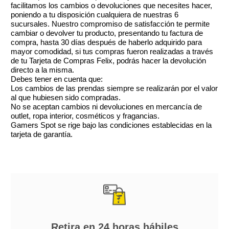
facilitamos los cambios o devoluciones que necesites hacer,
Sichuan, absenta, cilantro, hierro, óxido. NOTAS
poniendo a tu disposición cualquiera de nuestras 6
DE FONDO: palisandro, madera de roble, cristales
sucursales. Nuestro compromiso de satisfacción te permite
cambiar o devolver tu producto, presentando tu factura de
de ámbar.
compra, hasta 30 días después de haberlo adquirido para
mayor comodidad, si tus compras fueron realizadas a través
de tu Tarjeta de Compras Felix, podrás hacer la devolución
directo a la misma.
Debes tener en cuenta que:
Los cambios de las prendas siempre se realizarán por el valor
al que hubiesen sido compradas.
No se aceptan cambios ni devoluciones en mercancía de
outlet, ropa interior, cosméticos y fragancias.
Gamers Spot se rige bajo las condiciones establecidas en la
tarjeta de garantía.
Retira en 24 horas hábiles