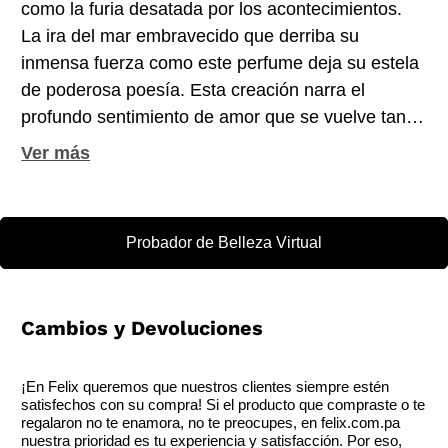
como la furia desatada por los acontecimientos.
La ira del mar embravecido que derriba su
inmensa fuerza como este perfume deja su estela
de poderosa poesía. Esta creación narra el
profundo sentimiento de amor que se vuelve tan
intenso que nos hace perder la razón y nos lleva
al olvido. Persuasivas como un beso tierno, las
notas de cacao y haba tonka se sumergen en un
mar de especias especiadas como la pimienta y
Probador de Belleza Virtual
dulces como el cilantro. Inmediatamente después
del golpe de olvido dictado por la absenta y el palo
de rosa. Una creación majestuosa que habla del
Cambios y Devoluciones
sentimiento más profundo que habita en el
corazón de los hombres. Para los que no le temen
a nada y conocen a fondo su valor. NOTAS DE
¡En Felix queremos que nuestros clientes siempre estén
satisfechos con su compra! Si el producto que compraste o te
SALIDA:bergamota, semillas de cacao, haba
regalaron no te enamora, no te preocupes, en felix.com.pa
tonka. NOTAS DE CORAZÓN: pimienta de
nuestra prioridad es tu experiencia y satisfacción. Por eso,