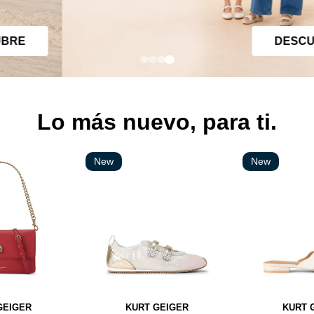
DESCUBRE
Lo más nuevo, para ti.
New
New
GEIGER
KURT GEIGER
KURT 