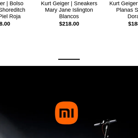
er | Bolso
Kurt Geiger | Sneakers
Kurt Geiger
horeditch
Mary Jane Islington
Planas 
Piel Roja
Blancos
Dor
8.00
$218.00
$18