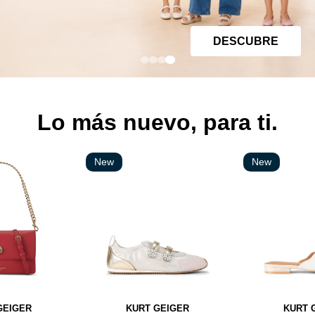
DESCUBRE
Lo más nuevo, para ti.
New
New
GEIGER
KURT GEIGER
KURT 