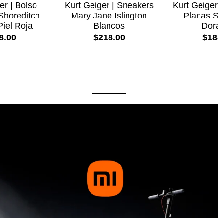
er | Bolso
Kurt Geiger | Sneakers
Kurt Geiger
horeditch
Mary Jane Islington
Planas 
Piel Roja
Blancos
Dor
8.00
$218.00
$18